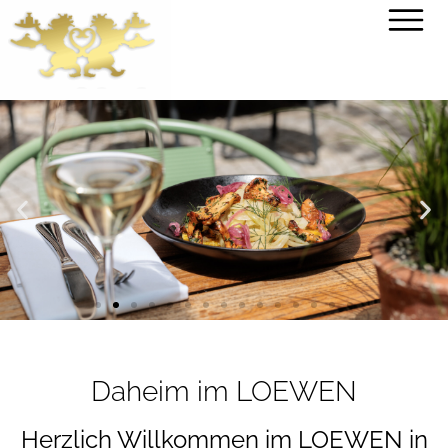
WIR
WIR
WIR
SUCHEN:
SUCHEN:
SUCHEN:
Restaurantfachkräfte
Restaurantfachkräfte
Restaurantfachkräfte
Verstärkungen
Verstärkungen
Verstärkungen
hier
hier
hier
informieren
informieren
informieren
Daheim im LOEWEN
Herzlich Willkommen im LOEWEN in